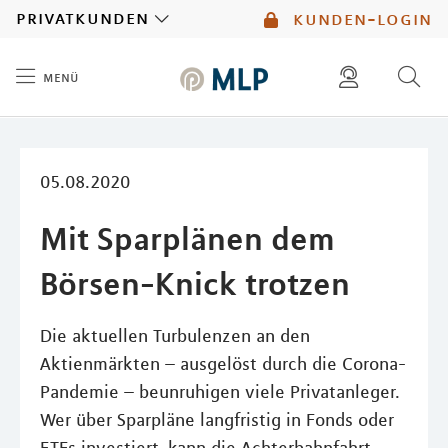
MLP
privatkunden
kunden-login
menü
Inhalt
diese website durchsuchen
mlp berater finden
05.08.2020
Mit Sparplänen dem
Börsen-Knick trotzen
Die aktuellen Turbulenzen an den
Aktienmärkten – ausgelöst durch die Corona-
Pandemie – beunruhigen viele Privatanleger.
Wer über Sparpläne langfristig in Fonds oder