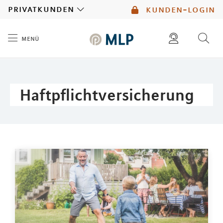
MLP
privatkunden
kunden-login
menü
Inhalt
diese website durchsuchen
mlp berater finden
Haftpflichtversicherung