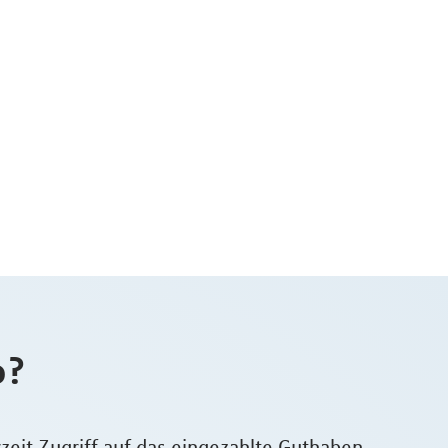
o?
rzeit Zugriff auf das eingezahlte Guthaben –