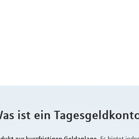
as ist ein Tagesgeldkont
odukt zur kurzfristigen Geldanlage.
Es bietet jede