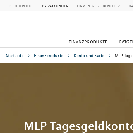
MLP
studierende
privatkunden
firmen & freiberufler
na
finanzprodukte
ratge
Startseite
Finanzprodukte
Konto und Karte
MLP Tage
Inhalt
MLP Tagesgeldkont