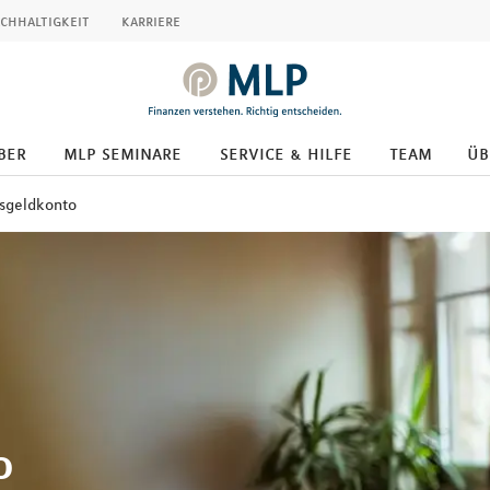
chhaltigkeit
karriere
ber
mlp seminare
service & hilfe
team
üb
sgeldkonto
o