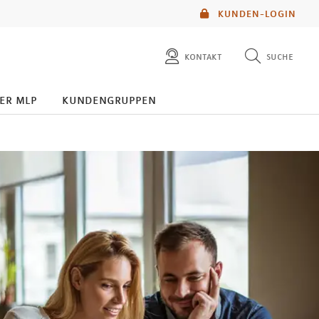
KUNDEN-LOGIN
kontakt
suche
diese website durchsuchen
er mlp
kundengruppen
mlp berater finden