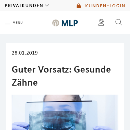
MLP
privatkunden
kunden-login
menü
Inhalt
diese website durchsuchen
mlp berater finden
28.01.2019
Guter Vorsatz: Gesunde
Zähne