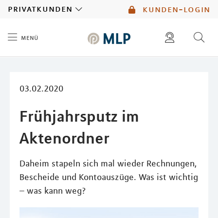
MLP
privatkunden
kunden-login
menü
Inhalt
diese website durchsuchen
mlp berater finden
03.02.2020
Frühjahrsputz im
Aktenordner
Daheim stapeln sich mal wieder Rechnungen,
Bescheide und Kontoauszüge. Was ist wichtig
– was kann weg?