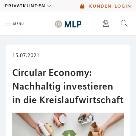
MLP
privatkunden
kunden-login
menü
Inhalt
diese website durchsuchen
mlp berater finden
15.07.2021
Circular Economy:
Nachhaltig investieren
in die Kreislaufwirtschaft