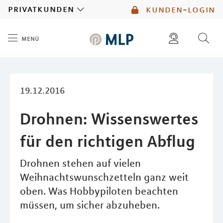
MLP
privatkunden
kunden-login
menü
Inhalt
diese website durchsuchen
mlp berater finden
19.12.2016
Drohnen: Wissenswertes
für den richtigen Abflug
Drohnen stehen auf vielen
Weihnachtswunschzetteln ganz weit
oben. Was Hobbypiloten beachten
müssen, um sicher abzuheben.